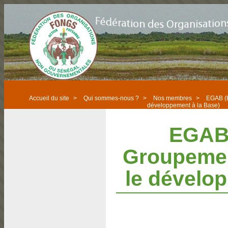
Accueil du site
>
Qui sommes-nous ?
>
Nos membres
>
EGAB (E
développement à la Base)
EGAB 
Groupemen
le dévelo