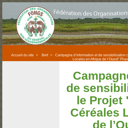
Accueil du site
>
Bref
>
Campagne d’information et de sensibilisation c
Locales en Afrique de l’Ouest" Phase
Campagne 
de sensibi
le Projet
Céréales 
de l’O