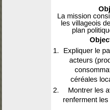
Obj
La mission consis
les villageois d
plan politiq
Object
Expliquer le pa
acteurs (pro
consommateu
céréales loc
Montrer les a
renferment les