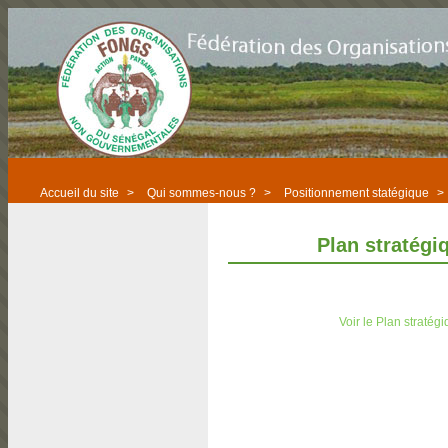
Accueil du site
>
Qui sommes-nous ?
>
Positionnement statégique
>
Plan stratégi
Voir le Plan straté