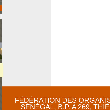
e
FÉDÉRATION DES ORGANI
SÉNÉGAL, B.P. A 269, THIÈS