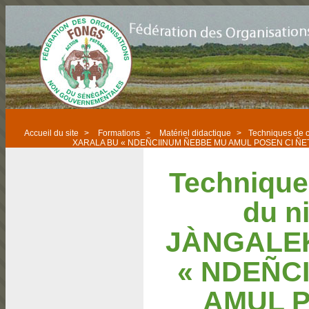
Accueil du site
>
Formations
>
Matériel didactique
>
Techniques de 
XARALA BU « NDEÑCIINUM ÑEBBE MU AMUL POSEN CI ÑET
Technique
du n
JÀNGALE
« NDEÑC
AMUL P