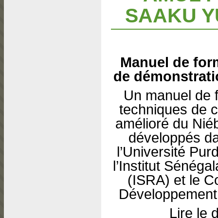
SAAKU Y
Manuel de for
de démonstratio
Un manuel de f
techniques de c
amélioré du Niéb
développés dan
l’Université Pur
l’Institut Sénég
(ISRA) et le C
Développement
Lire le