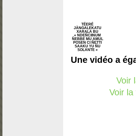
TÉERÉ
JÀNGALEKATU
XARALA BU
« NDEÑCIINUM
ÑEBBE MU AMUL
POSEN CI ÑETTI
SAAKU YU ÑU
SOLANTE »
Une vidéo a éga
Voir 
Voir la