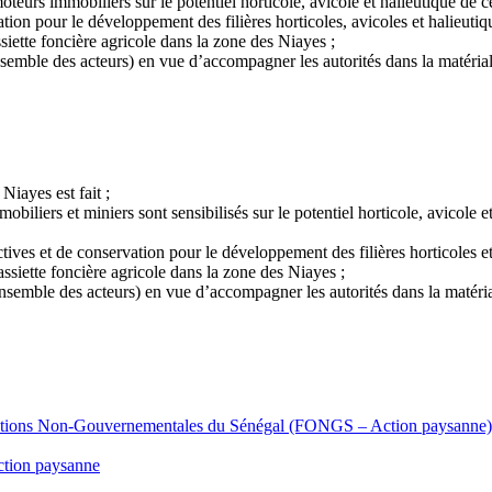
oteurs immobiliers sur le potentiel horticole, avicole et halieutique de ce
tion pour le développement des filières horticoles, avicoles et halieutiq
siette foncière agricole dans la zone des Niayes ;
nsemble des acteurs) en vue d’accompagner les autorités dans la matérial
Niayes est fait ;
obiliers et miniers sont sensibilisés sur le potentiel horticole, avicole e
ctives et de conservation pour le développement des filières horticoles et
assiette foncière agricole dans la zone des Niayes ;
ensemble des acteurs) en vue d’accompagner les autorités dans la matéria
isations Non-Gouvernementales du Sénégal (FONGS – Action paysanne)
ction paysanne