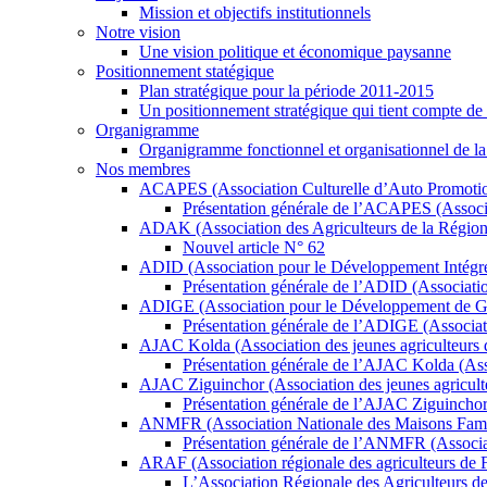
Mission et objectifs institutionnels
Notre vision
Une vision politique et économique paysanne
Positionnement statégique
Plan stratégique pour la période 2011-2015
Un positionnement stratégique qui tient compte de 
Organigramme
Organigramme fonctionnel et organisationnel de
Nos membres
ACAPES (Association Culturelle d’Auto Promotion
Présentation générale de l’ACAPES (Associa
ADAK (Association des Agriculteurs de la Régio
Nouvel article N° 62
ADID (Association pour le Développement Intégr
Présentation générale de l’ADID (Associati
ADIGE (Association pour le Développement de Go
Présentation générale de l’ADIGE (Associat
AJAC Kolda (Association des jeunes agriculteurs d
Présentation générale de l’AJAC Kolda (Ass
AJAC Ziguinchor (Association des jeunes agriculte
Présentation générale de l’AJAC Ziguinchor
ANMFR (Association Nationale des Maisons Famil
Présentation générale de l’ANMFR (Associat
ARAF (Association régionale des agriculteurs de F
L’Association Régionale des Agriculteurs 