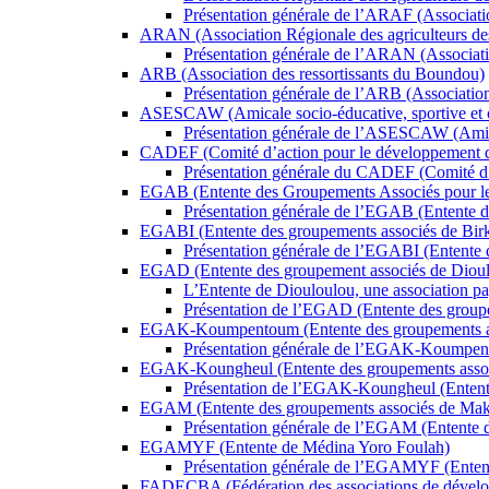
Présentation générale de l’ARAF (Associatio
ARAN (Association Régionale des agriculteurs de
Présentation générale de l’ARAN (Associati
ARB (Association des ressortissants du Boundou)
Présentation générale de l’ARB (Associatio
ASESCAW (Amicale socio-éducative, sportive et cult
Présentation générale de l’ASESCAW (Amicale
CADEF (Comité d’action pour le développement 
Présentation générale du CADEF (Comité d’
EGAB (Entente des Groupements Associés pour le 
Présentation générale de l’EGAB (Entente 
EGABI (Entente des groupements associés de Bir
Présentation générale de l’EGABI (Entente 
EGAD (Entente des groupement associés de Diou
L’Entente de Diouloulou, une association pa
Présentation de l’EGAD (Entente des group
EGAK-Koumpentoum (Entente des groupements a
Présentation générale de l’EGAK-Koumpen
EGAK-Koungheul (Entente des groupements asso
Présentation de l’EGAK-Koungheul (Entent
EGAM (Entente des groupements associés de Mak
Présentation générale de l’EGAM (Entente 
EGAMYF (Entente de Médina Yoro Foulah)
Présentation générale de l’EGAMYF (Enten
FADECBA (Fédération des associations de dévelo