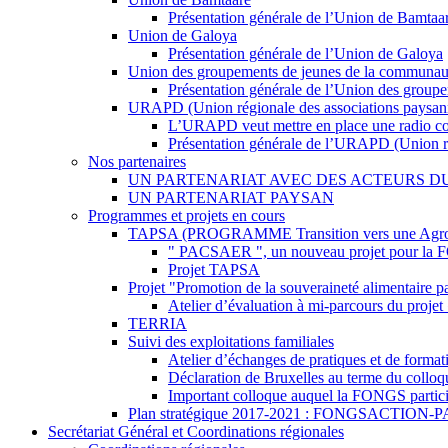
Présentation générale de l’Union de Bamtaa
Union de Galoya
Présentation générale de l’Union de Galoya
Union des groupements de jeunes de la communauté 
Présentation générale de l’Union des group
URAPD (Union régionale des associations paysan
L’URAPD veut mettre en place une radio c
Présentation générale de l’URAPD (Union ré
Nos partenaires
UN PARTENARIAT AVEC DES ACTEURS D
UN PARTENARIAT PAYSAN
Programmes et projets en cours
TAPSA (PROGRAMME Transition vers une Agroécol
" PACSAER ", un nouveau projet pour la
Projet TAPSA
Projet "Promotion de la souveraineté alimentaire par
Atelier d’évaluation à mi-parcours du projet 
TERRIA
Suivi des exploitations familiales
Atelier d’échanges de pratiques et de formati
Déclaration de Bruxelles au terme du colloqu
Important colloque auquel la FONGS particip
Plan stratégique 2017-2021 : FONGSACTION
Secrétariat Général et Coordinations régionales