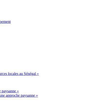
ppement
urces locales au Sénégal »
he paysanne »
r une approche paysanne »