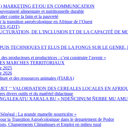
E) MARKETING ET/OU EN COMMUNICATION
veraineté alimentaire et nutritionnelle durable
tter contre la faim et la pauvreté
a transition agroécologique en Afrique de l’Ouest
ES (GDT)
UCTURATION, DE L’INCLUSION ET DE LA CAPACITÉ DE M
UIS TECHNIQUES ET ELUS DE LA FONGS SUR LE GENRE, 
 des producteurs et productrices : c’est construire l’avenir »
DES MARCHES TERRITORIAUX
e 2025
e 2026
culture et des ressources animales (FIARA)
ET ‘’ VALORISATION DES CEREALES LOCALES EN AFRIQUE
s divers outils et du matériel didactique
 TÉERÉ JÀNGALEKATU XARALA BU « NDEÑCIINUM ÑEBBE MU A
u Sénégal : La grande mamelle nourricière »
 pour la Transition Agroécologique dans le departement de Podor
ations, Changements Climatiques et Emploi en milieu rural