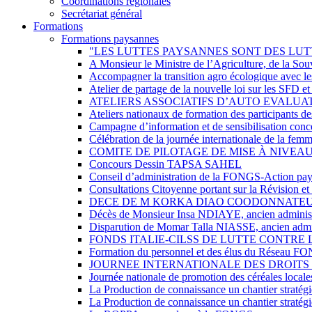
Coordinations régionales
Secrétariat général
Formations
Formations paysannes
"LES LUTTES PAYSANNES SONT DES LUT
A Monsieur le Ministre de l’Agriculture, de la So
Accompagner la transition agro écologique avec le
Atelier de partage de la nouvelle loi sur les SFD e
ATELIERS ASSOCIATIFS D’AUTO EVALUAT
Ateliers nationaux de formation des participant
Campagne d’information et de sensibilisation concer
Célébration de la journée internationale de la fe
COMITE DE PILOTAGE DE MISE À NIVEAU
Concours Dessin TAPSA SAHEL
Conseil d’administration de la FONGS-Action pa
Consultations Citoyenne portant sur la Révision 
DECE DE M KORKA DIAO COODONNATEU
Décès de Monsieur Insa NDIAYE, ancien adminis
Disparution de Momar Talla NIASSE, ancien admi
FONDS ITALIE-CILSS DE LUTTE CONTRE 
Formation du personnel et des élus du Résea
JOURNEE INTERNATIONALE DES DROITS 
Journée nationale de promotion des céréales loca
La Production de connaissance un chantier straté
La Production de connaissance un chantier straté