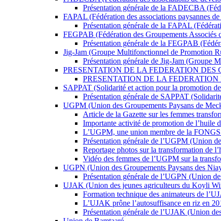
Présentation générale de la FADECBA (Fédé
FAPAL (Fédération des associations paysannes de 
Présentation générale de la FAPAL (Fédérati
FEGPAB (Fédération des Groupements Associés d
Présentation générale de la FEGPAB (Fédér
Jig-Jam (Groupe Multifonctionnel de Promotion R
Présentation générale de Jig-Jam (Groupe M
PRESENTATION DE LA FEDERATION DES G
PRESENTATION DE LA FEDERATION
SAPPAT (Solidarité et action pour la promotion de 
Présentation générale de SAPPAT (Solidarité
UGPM (Union des Groupements Paysans de Mec
Article de la Gazette sur les femmes transf
Importante activité de promotion de l’huile
L’UGPM, une union membre de la FONGS très
Présentation générale de l’UGPM (Union d
Reportage photos sur la transformation de l
Vidéo des femmes de l’UGPM sur la transfor
UGPN (Union des Groupements Paysans des Niay
Présentation générale de l’UGPN (Union d
UJAK (Union des jeunes agriculteurs du Koyli Wi
Formation technique des animateurs de l’UJAK
L’UJAK prône l’autosuffisance en riz en 20
Présentation générale de l’UJAK (Union des
Union de Bamtaaré