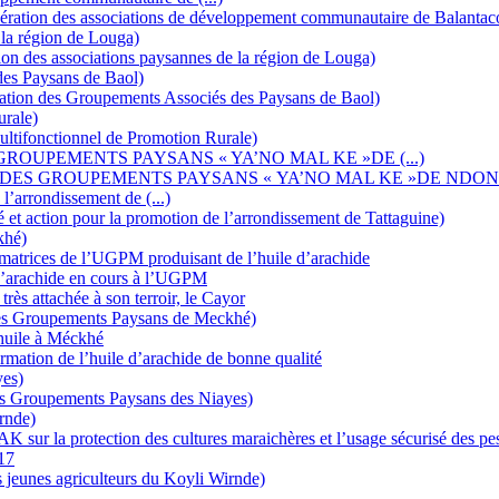
ration des associations de développement communautaire de Balanta
la région de Louga)
on des associations paysannes de la région de Louga)
es Paysans de Baol)
ation des Groupements Associés des Paysans de Baol)
urale)
ultifonctionnel de Promotion Rurale)
ROUPEMENTS PAYSANS « YA’NO MAL KE »DE (...)
 DES GROUPEMENTS PAYSANS « YA’NO MAL KE »DE NDO
l’arrondissement de (...)
 et action pour la promotion de l’arrondissement de Tattaguine)
khé)
ormatrices de l’UGPM produisant de l’huile d’arachide
 d’arachide en cours à l’UGPM
 attachée à son terroir, le Cayor
es Groupements Paysans de Meckhé)
’huile à Méckhé
mation de l’huile d’arachide de bonne qualité
es)
es Groupements Paysans des Niayes)
rnde)
 sur la protection des cultures maraichères et l’usage sécurisé des pes
17
 jeunes agriculteurs du Koyli Wirnde)