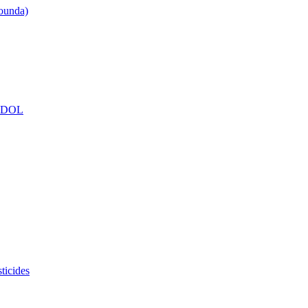
counda)
NDOL
ticides