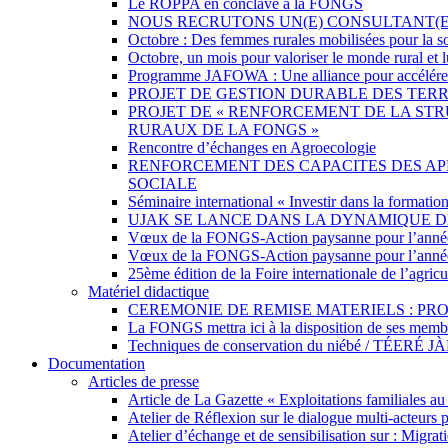
Le ROPPA en conclave à la FONGS
NOUS RECRUTONS UN(E) CONSULTANT(
Octobre : Des femmes rurales mobilisées pour la sou
Octobre, un mois pour valoriser le monde rural et lu
Programme JAFOWA : Une alliance pour accélérer l
PROJET DE GESTION DURABLE DES TERR
PROJET DE « RENFORCEMENT DE LA STR
RURAUX DE LA FONGS »
Rencontre d’échanges en Agroecologie
RENFORCEMENT DES CAPACITES DES APP
SOCIALE
Séminaire international « Investir dans la formation
UJAK SE LANCE DANS LA DYNAMIQUE 
Vœux de la FONGS-Action paysanne pour l’anné
Vœux de la FONGS-Action paysanne pour l’anné
25ème édition de la Foire internationale de l’agri
Matériel didactique
CEREMONIE DE REMISE MATERIELS : PROJ
La FONGS mettra ici à la disposition de ses membre
Techniques de conservation du niébé /
Documentation
Articles de presse
Article de La Gazette « Exploitations familiales a
Atelier de Réflexion sur le dialogue multi-acteurs
Atelier d’échange et de sensibilisation sur : Migr