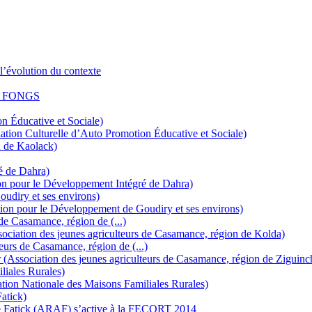
l’évolution du contexte
 la FONGS
 Éducative et Sociale)
tion Culturelle d’Auto Promotion Éducative et Sociale)
n de Kaolack)
é de Dahra)
on pour le Développement Intégré de Dahra)
udiry et ses environs)
ion pour le Développement de Goudiry et ses environs)
e Casamance, région de (...)
ociation des jeunes agriculteurs de Casamance, région de Kolda)
urs de Casamance, région de (...)
 (Association des jeunes agriculteurs de Casamance, région de Ziguinc
iales Rurales)
ion Nationale des Maisons Familiales Rurales)
atick)
de Fatick (ARAF) s’active à la FECORT 2014