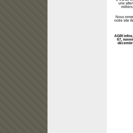
une atte
millier
Nous remer
notre site 
AGRI infos
67, nove
décembr