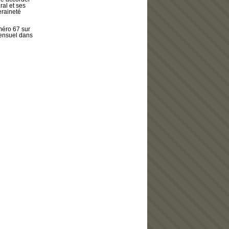
al et ses
eraineté
méro 67 sur
mensuel dans