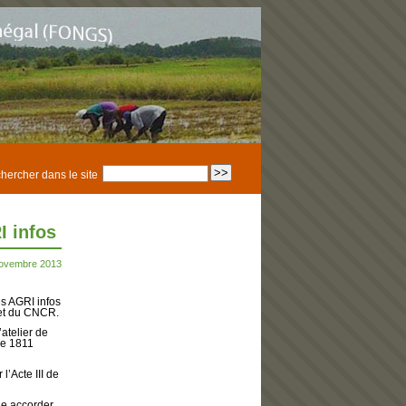
hercher dans le site
I infos
novembre 2013
s AGRI infos
 et du CNCR.
atelier de
de 1811
l’Acte III de
ne accorder