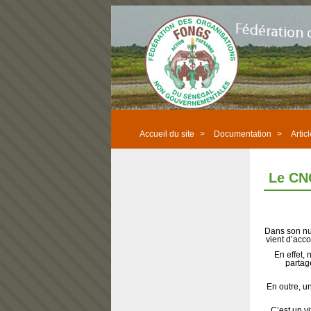
Accueil du site
>
Documentation
>
Artic
Le CNC
Dans son nu
vient d’acc
En effet,
partag
En outre, un
C’est un v