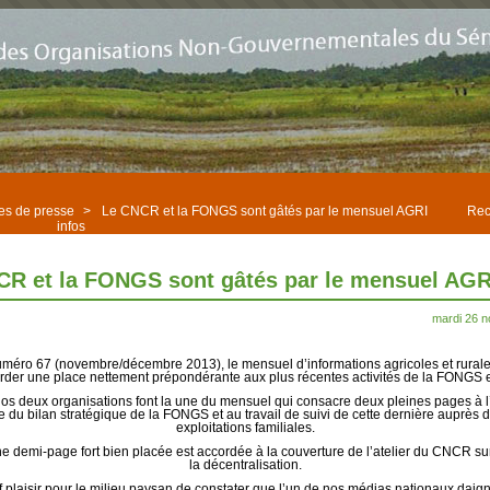
les de presse
>
Le CNCR et la FONGS sont gâtés par le mensuel AGRI
Rec
infos
R et la FONGS sont gâtés par le mensuel AGR
mardi 26 
méro 67 (novembre/décembre 2013), le mensuel d’informations agricoles et rurale
order une place nettement prépondérante aux plus récentes activités de la FONGS
 nos deux organisations font la une du mensuel qui consacre deux pleines pages à l’
e du bilan stratégique de la FONGS et au travail de suivi de cette dernière auprès 
exploitations familiales.
e demi-page fort bien placée est accordée à la couverture de l’atelier du CNCR sur 
la décentralisation.
if plaisir pour le milieu paysan de constater que l’un de nos médias nationaux daig