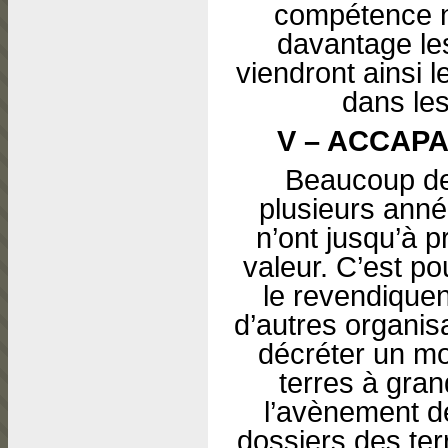
compétence n
davan­tage le
viendront ainsi 
dans les
V – ACCAP
Beaucoup de 
plusieurs anné
n’ont jusqu’à p
valeur. C’est po
le revendiquen
d’autres organisa
décréter un mor
terres à gran
l’avènement de
dossiers des ter