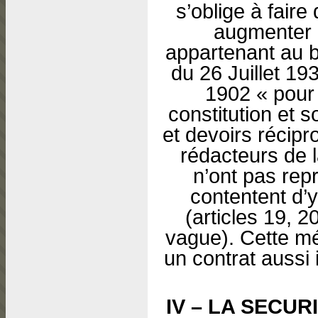
s’oblige à faire
augmenter l
appartenant au ba
du 26 Juillet 193
1902 « pour 
constitution et s
et devoirs récipr
rédacteurs de l
n’ont pas repr
contentent d’y
(articles 19, 2
vague). Cette mé
un contrat aussi
IV – LA SECUR