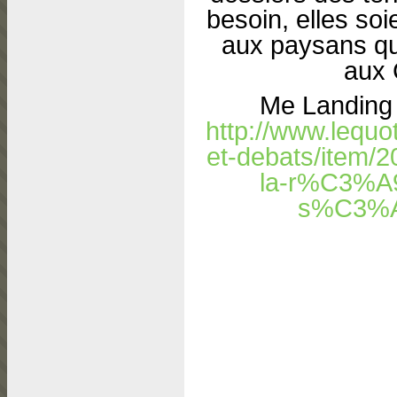
be­soin, elles so
aux paysans qu
aux 
Me Landing 
http://www.lequo
et-debats/item/
la-r%C3%A9f
s%C3%A