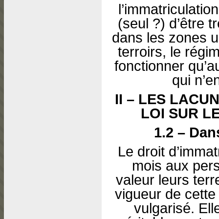
l’immatriculation
(seul ?) d’être t
dans les zones u
terroirs, le régi
fonctionner qu’au
qui n’e
II – LES LACU
LOI SUR L
1.2 – Dan
Le droit d’immat
mois aux pers
valeur leurs ter
vigueur de cette
vulgarisé. El