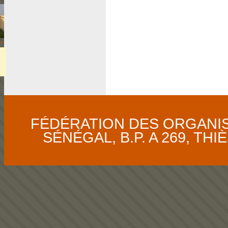
FÉDÉRATION DES ORGANI
SÉNÉGAL, B.P. A 269, THIÈS