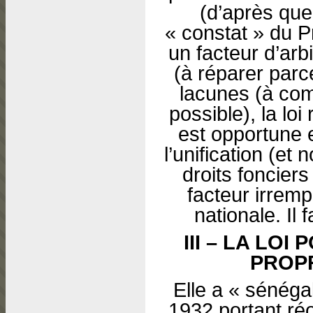
(d’après que
« constat » du P
un facteur d’arbi
(à réparer parc
lacunes (à com
possible), la loi
est opportune e
l’unification (et
droits fonciers
facteur irremp
nationale. Il 
III – LA LO
PROPR
Elle a « sénégal
1932 portant ré