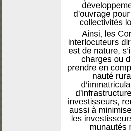
développemen
d’ouvrage pour
collectivités
Ainsi, les Co
interlocuteurs di
est de nature, s’
charges ou de
prendre en compt
nauté rura
d’immatriculat
d’infrastructu
investisseurs, r
aussi à minimiser
les investisseu
mu­nautés r