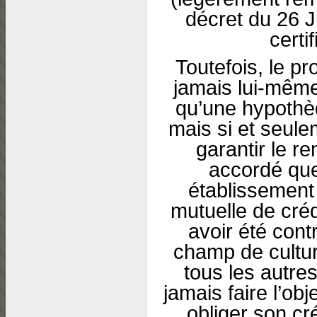
décret du 26 J
certif
Toutefois, le pr
jamais lui-même
qu’une hypothèq
mais si et seulem
garantir le r
accordé qu
établissement
mutuelle de créd
avoir été cont
champ de culture
tous les autre
jamais faire l’ob
obliger son cré