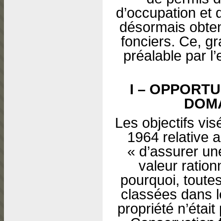
d’occupation et 
désormais obteni
fonciers. Ce, gr
préalable par l’
I – OPPORTU
DOMA
Les objectifs vis
1964 relative 
« d’assurer une
valeur ration
pourquoi, toutes
classées dans l
propriété n’était