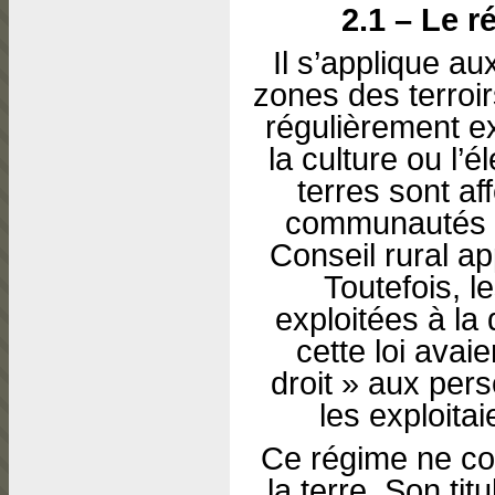
2.1 – Le r
Il s’applique a
zones des terroirs
régulièrement exp
la culture ou l’
terres sont a
communautés ru
Conseil rural a
Toutefois, l
exploitées à la
cette loi avaie
droit » aux per
les exploita
Ce régime ne con
la terre. Son tit