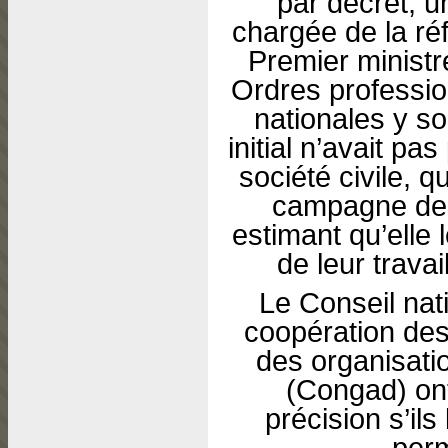
par décret, 
chargée de la ré
Premier ministr
Ordres professio
nationales y s
initial n’avait pa
société civile, q
campagne de c
estimant qu’elle 
de leur travai
Le Conseil nat
coopération des
des organisat
(Congad) ont
précision s’i
per