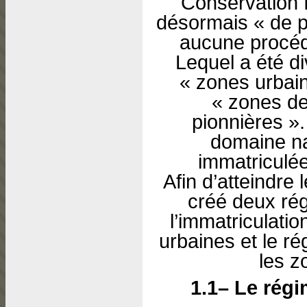
Conservation f
désormais « de pl
aucune procéd
Lequel a été di
« zones urbain
« zones de
pionnières ».
domaine na
immatriculée
Afin d’atteindre l
créé deux rég
l’immatriculati
urbaines et le ré
les z
1.1– Le régi