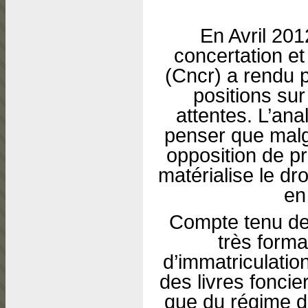
En Avril 201
concertation e
(Cncr) a rendu p
positions sur
attentes. L’ana
penser que malg
opposition de pri
matérialise le dro
en
Compte tenu des
très forma
d’immatriculatio
des livres foncie
que du régime de 