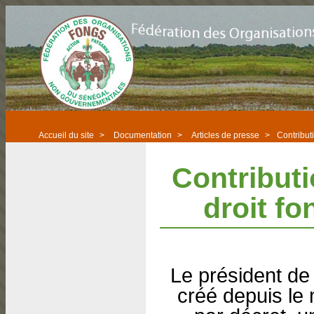
Accueil du site
>
Documentation
>
Articles de presse
>
Contributi
Contributi
droit fo
Le président de
créé depuis le