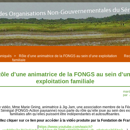
niqués
>
Rôle d’une animatrice de la FONGS au sein d’une exploitation
Rec
familiale
ôle d’une animatrice de la FONGS au sein d’u
exploitation familiale
mard
par
e vidéo, Mme Marie Gning, animatrice à Jig-Jam, une association membre de la Fé
Sénégal (FONGS-Action paysanne) nous parle du rôle qu’elle joue au sein des exp
familiales afin qu’elles puissent être indépendantes et autosuffisantes.
llez cliquer sur ce lien pour accéder à la vidéo produite par la Fondation de Fra
[
https://www.youtube.com/watch?