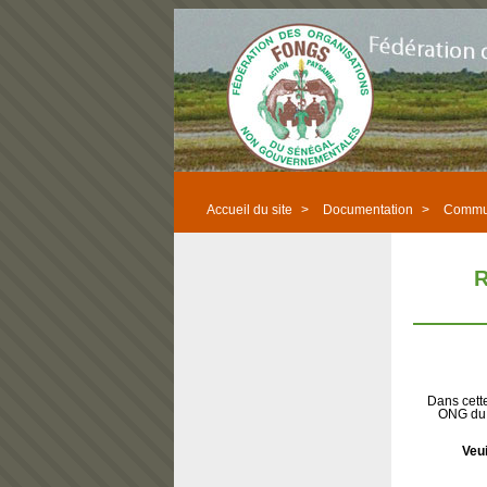
Accueil du site
>
Documentation
>
Commu
R
Dans cett
ONG du 
Veui