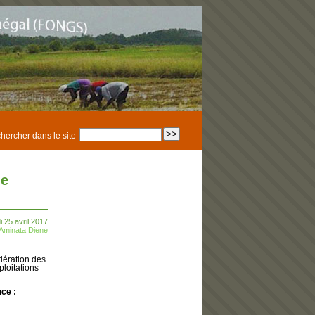
hercher dans le site
ne
i 25 avril 2017
Aminata Diene
dération des
loitations
nce :