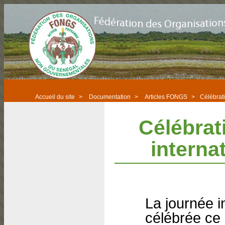
Accueil du site
>
Documentation
>
Articles FONGS
>
Célébrati
Célébrat
interna
La journée i
célébrée ce 