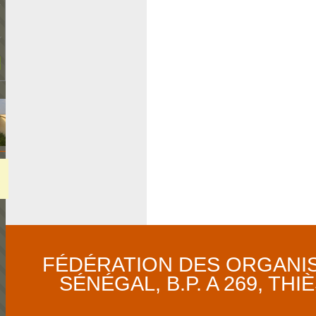
a
e
r
|
|
FÉDÉRATION DES ORGANI
SÉNÉGAL, B.P. A 269, THIÈS