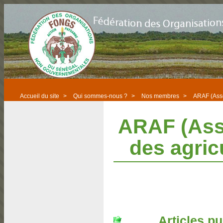
Accueil du site
>
Qui sommes-nous ?
>
Nos membres
>
ARAF (Asso
ARAF (Asso
des agric
Articles pu