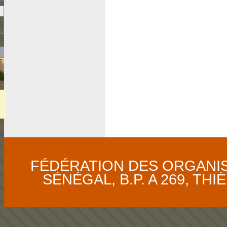
FÉDÉRATION DES ORGANI
SÉNÉGAL, B.P. A 269, THIÈS