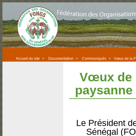
Accueil du site
>
Documentation
>
Communiqués
>
Vœux de la F
Vœux de 
paysanne 
Le Président d
Sénégal (FO