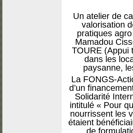
Un atelier de cap
valorisation 
pratiques agro
Mamadou Cissé
TOURE (Appui t
dans les lo
paysanne, le
La FONGS-Actio
d’un financement
Solidarité Inter
intitulé « Pour q
nourrissent les v
étaient bénéficia
de formulat