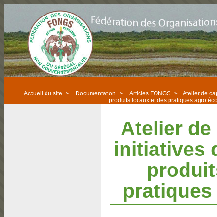
Accueil du site
>
Documentation
>
Articles FONGS
>
Atelier de ca
produits locaux et des pratiques agro éc
Atelier de
initiatives
produit
pratiques