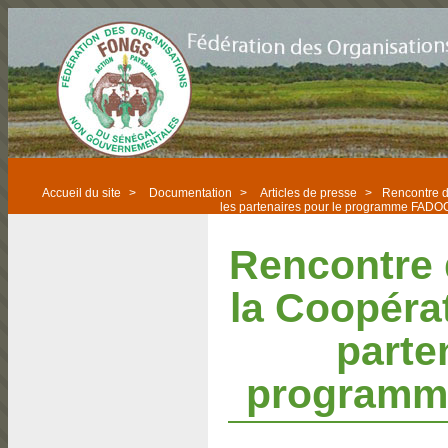
Accueil du site
>
Documentation
>
Articles de presse
>
Rencontre d
les partenaires pour le programme FADO
Rencontre 
la Coopéra
parte
programm