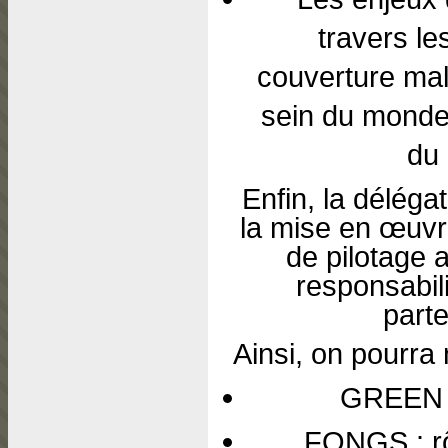
travers le
couverture mala
sein du monde d
du 
Enfin, la déléga
la mise en œuv
de pilotage 
responsabil
parte
Ainsi, on pourra 
GREEN :
FONGS : rôl