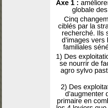
Axe 1 :
améliorer
globale des 
Cinq changemen
ciblés par la str
recherché. Ils 
d’images vers l
familiales sén
1) Des exploitati
se nourrir de f
agro sylvo pas
2) Des exploita
d’augmenter d
primaire en com
les 4 leviers que 