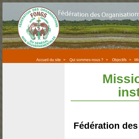
Accueil du site
>
Qui sommes-nous ?
>
Objectifs
>
Mi
Missio
ins
Fédération des