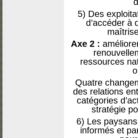
d
5) Des exploita
d’accéder à 
maîtris
Axe 2 :
améliorer
renouvelle
ressources nat
o
Quatre changeme
des relations en
catégories d’act
stratégie po
6) Les paysans 
informés et pa