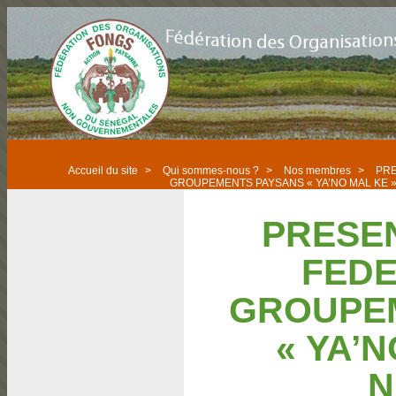
Accueil du site
>
Qui sommes-nous ?
>
Nos membres
>
PRE
GROUPEMENTS PAYSANS « YA’NO MAL KE
PRESEN
FEDE
GROUPE
« YA’
N