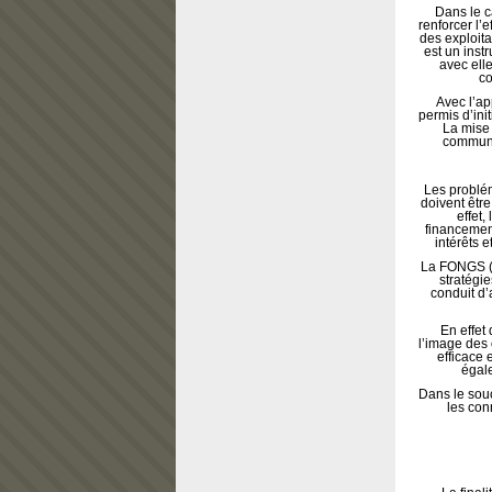
Dans le c
renforcer l’
des exploit
est un inst
avec ell
co
Avec l’a
permis d’in
La mise
communic
Les problém
doivent êtr
effet
financement
intérêts e
La FONGS (
stratégie
conduit d’
En effet 
l’image des o
efficace 
égale
Dans le sou
les con