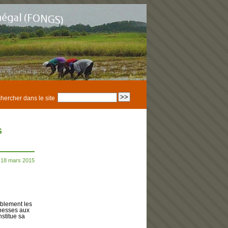
hercher dans le site
s
 18 mars 2015
ablement les
chesses aux
nstitue sa