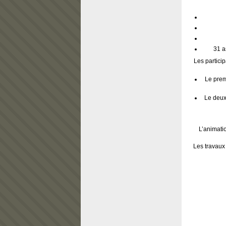
31 a
Les partici
Le prem
Le deux
L’animati
Les travaux 