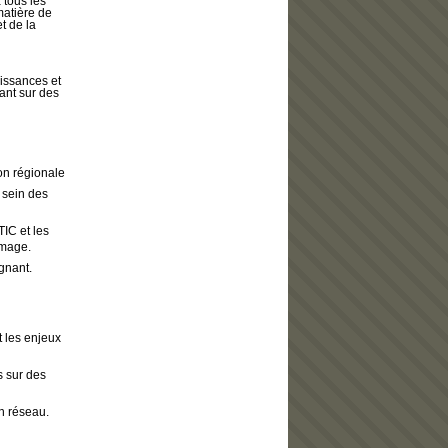
 tous les
matière de
t de la
aissances et
yant sur des
on régionale
 sein des
TIC et les
image.
gnant.
 les enjeux
s sur des
n réseau.