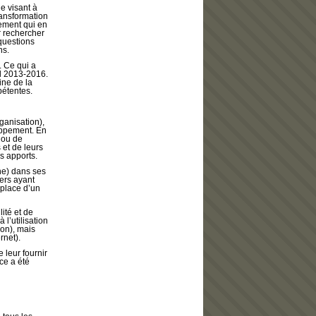
e visant à
ransformation
ement qui en
r rechercher
questions
ns.
 Ce qui a
l 2013-2016.
ne de la
pétentes.
ganisation),
oppement. En
 ou de
 et de leurs
es apports.
e) dans ses
vers ayant
 place d’un
lité et de
 l’utilisation
ion), mais
rnet).
leur fournir
ce a été