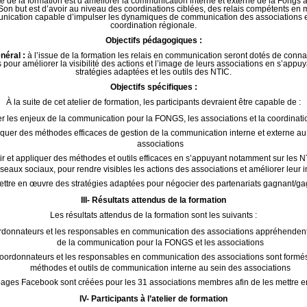
ité de la formation est d’améliorer la communication interne et externe de la Fongs à
Son but est d’avoir au niveau des coordinations ciblées, des relais compétents en 
ication capable d’impulser les dynamiques de communication des associations e
coordination régionale.
Objectifs pédagogiques :
néral :
à l’issue de la formation les relais en communication seront dotés de conn
 pour améliorer la visibilité des actions et l’image de leurs associations en s’appu
stratégies adaptées et les outils des NTIC.
Objectifs spécifiques :
À la suite de cet atelier de formation, les participants devraient être capable de :
r les enjeux de la communication pour la FONGS, les associations et la coordinati
iquer des méthodes efficaces de gestion de la communication interne et externe au
associations
ir et appliquer des méthodes et outils efficaces en s’appuyant notamment sur les N
seaux sociaux, pour rendre visibles les actions des associations et améliorer leur 
ttre en œuvre des stratégies adaptées pour négocier des partenariats gagnant/ga
III- Résultats attendus de la formation
Les résultats attendus de la formation sont les suivants :
rdonnateurs et les responsables en communication des associations appréhendent
de la communication pour la FONGS et les associations
coordonnateurs et les responsables en communication des associations sont formé
méthodes et outils de communication interne au sein des associations
ages Facebook sont créées pour les 31 associations membres afin de les mettre e
IV- Participants à l’atelier de formation