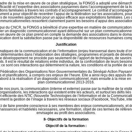
adre de la mise en œuvre de ce plan stratégique, la FONGS a adopté une démarch
efficacité et l’expertise des associations paysannes dans l’accompagnement de la t
ations familiales à travers les contrats d’accompagnement. Le contrat d’accompagn
rument a pour objectif de recentrer l’appui de la fédération sur les associations, pou
es de nouvelles approches pour un appui efficace aux exploitations familiales. Les 
mmunicationnelles ressortent clairement parmi les besoins d’appui des associatio
ppui du CNCR, la FONGS a bénéficié d’une expertise en matière de communication.
itier un diagnostic communicationnel ayant débouché sur un plan communicationne
 en œuvre de ce plan prend en compte la demande des associations dans le domai
ation dont la satisfaction passe par la disponibilité de ressources humaines com
Justification
atiques de la communication et de l’information (enjeu transversal dans toute d’or
e déterminantes dans l’élaboration des stratégies, programmes et projets de dével
, le développement ne procède pas seulement de l’apport de techniques, de savoirs
s. Il est le résultat de relations entre individus, de la confrontation de leurs besoins
t ce sont ces interactions qui déterminent la nature, les conditions et la portée de c
Fédération des Organisations Non Gouvernementales du Sénégal-Action Paysann
s et planifications, a compris ces enjeux de l’heure. Elle a ainsi reçu des appuis di
abord à la réalisation d’un diagnostic communicationnel, mais ensuite à la mise en
plan communicationnel 2013-2016.
de nos jours, la communication (interne et externe) passe par la maîtrise de la visibi
rganisations, les interactions qui existent entre les acteurs, et surtout les défis liés à
et efficiente des NTIC (Nouvelle Technologies de l’Information et de la Communicat
ment la gestion de l’image à travers les réseaux sociaux (Facebook, YouTube, inte
ci de faire prendre conscience à ses membres des enjeux communicationnels, et de 
naissances et habiletés nécessaires, une formation, objet de ces termes de référen
envisagée au profit des associations.
II- Objectifs de la formation
Objectif de la formation :