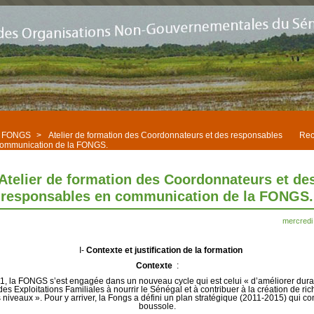
es FONGS
>
Atelier de formation des Coordonnateurs et des responsables
Rec
communication de la FONGS.
Atelier de formation des Coordonnateurs et de
responsables en communication de la FONGS.
mercredi
I-
Contexte et justification de la formation
Contexte
:
, la FONGS s’est engagée dans un nouveau cycle qui est celui « d’améliorer dur
des Exploitations Familiales à nourrir le Sénégal et à contribuer à la création de ri
s niveaux ». Pour y arriver, la Fongs a défini un plan stratégique (2011-2015) qui co
boussole.