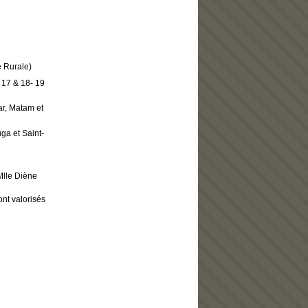
e Rurale)
 17 & 18- 19
ar, Matam et
ga et Saint-
Mlle Diène
ont valorisés