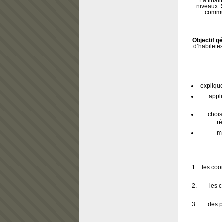
La final
niveaux. 
commun
Objectif gé
d’habiletés
explique
appl
chois
ré
me
les coo
les 
des p