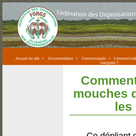
Accueil du site
>
Documentation
>
Communiqués
>
Comment lutte
mangues ?
Comment 
mouches de
les
Ce dépliant d