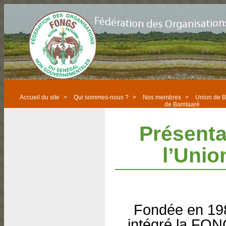
Accueil du site
>
Qui sommes-nous ?
>
Nos membres
>
Union de 
de Bamtaaré
Présenta
l’Unio
Fondée en 198
intégré la FO