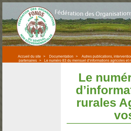
Accueil du site
>
Documentation
>
Autres publications, intervent
partenaires
>
Le numéro 83 du mensuel d’informations agricoles et r
Le numér
d’informa
rurales A
vo