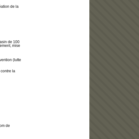
ation de la
gasin de 100
isement, mise
ention (lutte
contre la
nom de