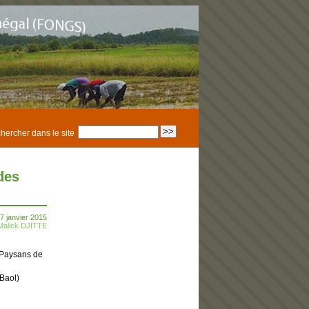
hercher dans le site
des
7 janvier 2015
Malick DJITTE
 Paysans de
Baol)