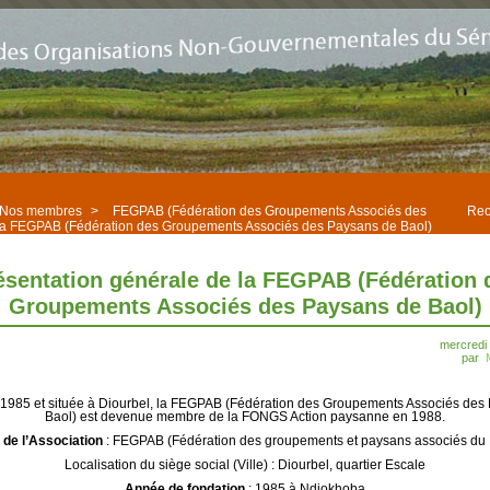
Nos membres
>
FEGPAB (Fédération des Groupements Associés des
Rec
 la FEGPAB (Fédération des Groupements Associés des Paysans de Baol)
ésentation générale de la FEGPAB (Fédération 
Groupements Associés des Paysans de Baol)
mercredi 
par
1985 et située à Diourbel, la FEGPAB (Fédération des Groupements Associés des
Baol) est devenue membre de la FONGS Action paysanne en 1988.
de l’Association
: FEGPAB (Fédération des groupements et paysans associés du 
Localisation du siège social (Ville) : Diourbel, quartier Escale
Année de fondation
: 1985 à Ndiokhoba