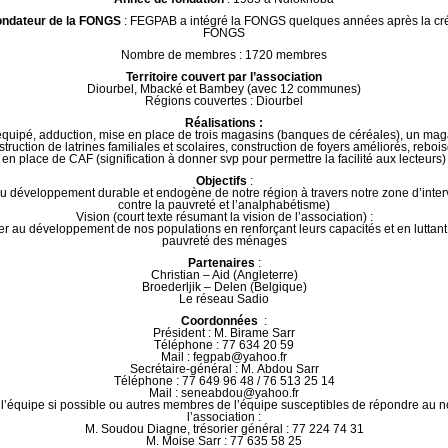
ndateur de la FONGS
: FEGPAB a intégré la FONGS quelques années après la cré
FONGS
Nombre de membres : 1720 membres
Territoire couvert par l’association
Diourbel, Mbacké et Bambey (avec 12 communes)
Régions couvertes : Diourbel
Réalisations :
quipé, adduction, mise en place de trois magasins (banques de céréales), un ma
truction de latrines familiales et scolaires, construction de foyers améliorés, rebo
en place de CAF (signification à donner svp pour permettre la facilité aux lecteurs)
Objectifs
:
u développement durable et endogène de notre région à travers notre zone d’interv
contre la pauvreté et l’analphabétisme)
Vision (court texte résumant la vision de l’association) :
er au développement de nos populations en renforçant leurs capacités et en luttant 
pauvreté des ménages
Partenaires
:
Christian – Aid (Angleterre)
Broederljik – Delen (Belgique)
Le réseau Sadio
Coordonnées
:
Président : M. Birame Sarr
Téléphone : 77 634 20 59
Mail : fegpab@yahoo.fr
Secrétaire-général : M. Abdou Sarr
Téléphone : 77 649 96 48 / 76 513 25 14
Mail : seneabdou@yahoo.fr
 l’équipe si possible ou autres membres de l’équipe susceptibles de répondre au 
l’association :
M. Soudou Diagne, trésorier général : 77 224 74 31
M. Moise Sarr : 77 635 58 25