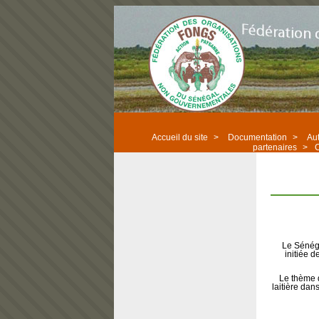
Accueil du site
>
Documentation
>
Aut
partenaires
>
C
Le Sénéga
initiée 
Le thème d
laitière dan