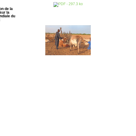
on de la
ur la
ndiale du
t