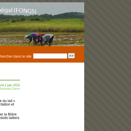
hercher dans le site
rdi 2 juin 2015
Aminata Diene
 du lait »
tation et
 la filière
uits laitiers