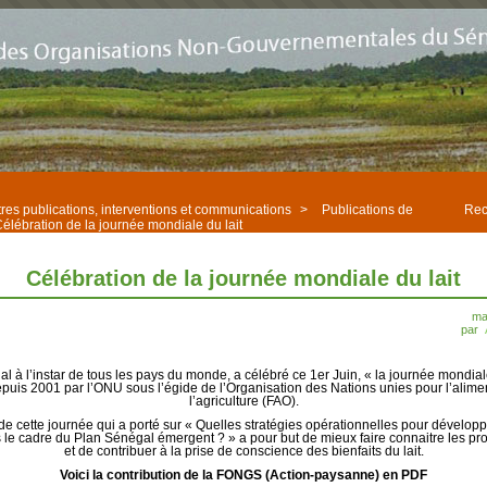
res publications, interventions et communications
>
Publications de
Rec
élébration de la journée mondiale du lait
Célébration de la journée mondiale du lait
ma
par
l à l’instar de tous les pays du monde, a célébré ce 1er Juin, « la journée mondiale
depuis 2001 par l’ONU sous l’égide de l’Organisation des Nations unies pour l’alimen
l’agriculture (FAO).
e cette journée qui a porté sur « Quelles stratégies opérationnelles pour développer
s le cadre du Plan Sénégal émergent ? » a pour but de mieux faire connaitre les prod
et de contribuer à la prise de conscience des bienfaits du lait.
Voici la contribution de la FONGS (Action-paysanne) en PDF