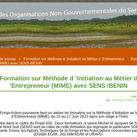
 de presse
>
Formation sur Méthode d ’Initiation au Métier d ’Entrepreneur
Rec
MIME) avec SENS /BENIN
Formation sur Méthode d ’Initiation au Métier 
’Entrepreneur (MIME) avec SENS /BENIN
mard
par
Aminata Diene
,
Fongs Action-paysanne tient un atelier de formation sur la Méthode d’Initiation au 
d’Entrepreneur (MIME), du 15 au 17 Juin 2021 dans son siège à Thiès.
ntre dans le cadre du Projet SOL. Deux formateurs, à savoir Michel et Jacques de So
se Nord Sud (SENS) sont au cœur de cette formation qui regroupe le partenaire SO
ante Youna, les Appuis Techniques de la Fongs et les Associations concernées par
(EGABI, EGAK, JIG-JAM ADAK et URAPD.