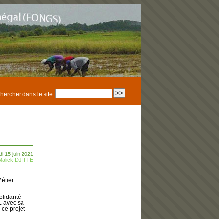
hercher dans le site
d
i 15 juin 2021
Malick DJITTE
Métier
lidarité
L avec sa
 ce projet