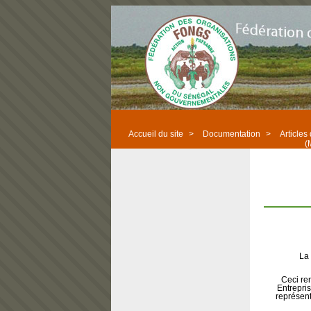
Accueil du site
>
Documentation
>
Articles
(
La 
Ceci re
Entrepri
représent