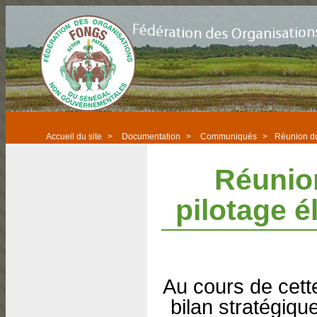
Accueil du site
>
Documentation
>
Communiqués
>
Réunion du 
Réunio
pilotage él
Au cours de cette
bilan stratégiq