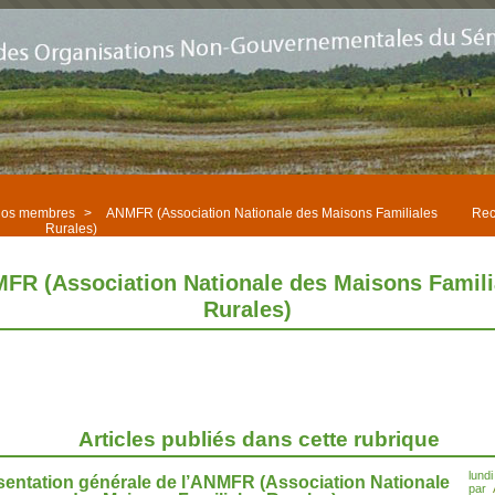
os membres
>
ANMFR (Association Nationale des Maisons Familiales
Rec
Rurales)
FR (Association Nationale des Maisons Famili
Rurales)
Articles publiés dans cette rubrique
lund
sentation générale de l’ANMFR (Association Nationale
par