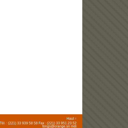
Haut ↑
221) 33 939 58 58 Fax : (221) 33 951.23.52
fongs@orange.sn
mdi