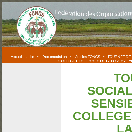
Accueil du site
>
Documentation
>
Articles FONGS
>
TOURNEE DE S
COLLEGE DES FEMMES DE LA FONGS A 
TO
SOCIAL
SENSI
COLLEGE
LA