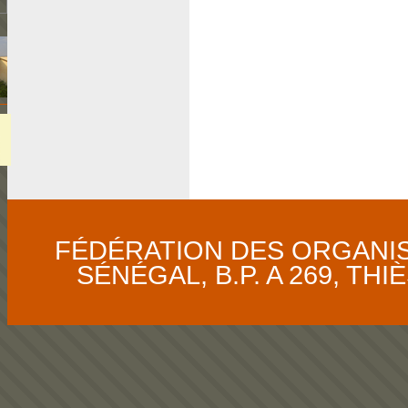
FÉDÉRATION DES ORGANI
SÉNÉGAL, B.P. A 269, THIÈS