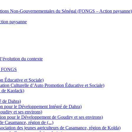
isations Non-Gouvernementales du Sénégal (FONGS – Action paysanne)
ction paysanne
l’évolution du contexte
 la FONGS
 Éducative et Sociale)
tion Culturelle d’Auto Promotion Éducative et Sociale)
n de Kaolack)
é de Dahra)
on pour le Développement Intégré de Dahra)
udiry et ses environs)
ion pour le Développement de Goudiry et ses environs)
e Casamance, région de (...)
ociation des jeunes agriculteurs de Casamance, région de Kolda)