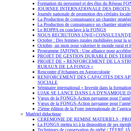
Formation du personnel et des élus du Résea
JOURNEE INTERNATIONALE DES DROITS 
Journée nationale de promotion des céréales loca
La Production de connaissance un chantier straté
La Production de connaissance un chantier straté
Le ROPPA en conclave à la FONGS
NOUS RECRUTONS UN(E) CONSULTANT(
Octobre : Des femmes rurales mobilisées pour la sou
Octobre, un mois pour valoriser le monde rural et lu
Programme JAFOWA : Une alliance pour accélérer l
PROJET DE GESTION DURABLE DES TERR
PROJET DE « RENFORCEMENT DE LA STR
RURAUX DE LA FONGS »
Rencontre d’échanges en Agroecologie
RENFORCEMENT DES CAPACITES DES APP
SOCIALE
Séminaire international « Investir dans la formation
UJAK SE LANCE DANS LA DYNAMIQUE 
Vœux de la FONGS-Action paysanne pour l’anné
Vœux de la FONGS-Action paysanne pour l’anné
25ème édition de la Foire internationale de l’agri
Matériel didactique
CEREMONIE DE REMISE MATERIELS : PROJ
La FONGS mettra ici à la disposition de ses membre
Techniques de conservation du niébé /