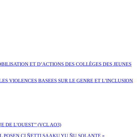
OBILISATION ET D’ACTIONS DES COLLÈGES DES JEUNES
LES VIOLENCES BASEES SUR LE GENRE ET L’INCLUSION
 DE L’OUEST’’ (VCL AO3)
MUL POSEN CI ÑETTI SAAKU YU ÑU SOLANTE »