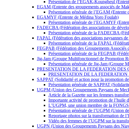
Présentation de l’EGAK-Koungheul (Entent
EGAM (Entente des groupements associés de Mak
Présentation générale de l’EGAM (Entente 
EGAMYF (Entente de Médina Yoro Foulah)
Présentation générale de l’EGAMYF (Enten
FADECBA (Fédération des associations de dévelo
Présentation générale de la FADECBA (Fédé
FAPAL (Fédération des associations paysannes de 
Présentation générale de la FAPAL (Fédérati
FEGPAB (Fédération des Groupements Associés d
Présentation générale de la FEGPAB (Fédér
Jig-Jam (Groupe Multifonctionnel de Promotion R
Présentation générale de Jig-Jam (Groupe M
PRESENTATION DE LA FEDERATION DES G
PRESENTATION DE LA FEDERATION
SAPPAT (Solidarité et action pour la promotion de 
Présentation générale de SAPPAT (Solidarité
UGPM (Union des Groupements Paysans de Mec
Article de la Gazette sur les femmes transf
Importante activité de promotion de l’huile
L’UGPM, une union membre de la FONGS très
Présentation générale de l’UGPM (Union d
Reportage photos sur la transformation de l
Vidéo des femmes de l’UGPM sur la transfor
UGPN (Union des Groupements Paysans des Niay