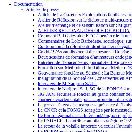
Documentation
Articles de presse
Article de La Gazette « Exploitations familiales a
Atelier de Réflexion sur le dialogue multi-acteurs
Atelier d’échange et de sensibilisation sur : Migr
ATELIER REGIONAL DES OPB DE KOLDA
Comment Bill Gates aide KFC à pénétrer le marché
Commentaires de Loïc Barbedette, sociologue, sur 
Contribution à la réforme du droit foncier sénégala
Covid-19/Assouplissement des mesures : Reprise p
Deux sessions de formation d’animateurs endogè
Entretien de Babacar Sene, journaliste d’Agropast
Formation sur Méthode d ’Initiation au Métier 
Gouvernance foncière au Sénégal : La Banque Mond
Inauguration de la Société des Conserveries en Af
Interview de M Nadjirou SALL
Interview de Nadjirou Sall, SG de la FONGS sur l
JIG-JAM sécurise le foncier, au grand bonheur de
Journée départementale pour la promotion du riz de
La presse sénégalaise marque sa présence à l’Un
Le CNCR et la FONGS sont gâtés par le mensuel
Le forum régional sur la filière mil/sorgho se prépa
Le PADAER II contribue au bilan stratégique 20
Le retour de la volaille importée va couler l’avicul
Le ROPPA en conclave à la FONGS