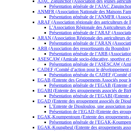
AJAC Ziguinchor (Association des jeunes agriculte
Présentation générale de l’AJAC Ziguinchor
ANMFR (Association Nationale des Maisons Famil
Présentation générale de l’ANMFR (Associat
ARAF (Association régionale des agriculteurs de F
L’Association Régionale des Agriculteurs 
Présentation générale de l’ARAF (Associatio
ARAN (Association Régionale des agriculteurs de
Présentation générale de l’ARAN (Associati
ARB (Association des ressortissants du Boundou)
Présentation générale de l’ARB (Associatio
ASESCAW (Amicale socio-éducative, sportive et cult
Présentation générale de l’ASESCAW (Amicale
CADEF (Comité d’action pour le développement 
Présentation générale du CADEF (Comité d’
EGAB (Entente des Groupements Associés pour le 
Présentation générale de l’EGAB (Entente 
EGABI (Entente des groupements associés de Bir
Présentation générale de l’EGABI (Entente 
EGAD (Entente des groupement associés de Diou
L’Entente de Diouloulou, une association pa
Présentation de l’EGAD (Entente des group
EGAK-Koumpentoum (Entente des groupements a
Présentation générale de l’EGAK-Koumpen
EGAK-Koungheul (Entente des groupements asso