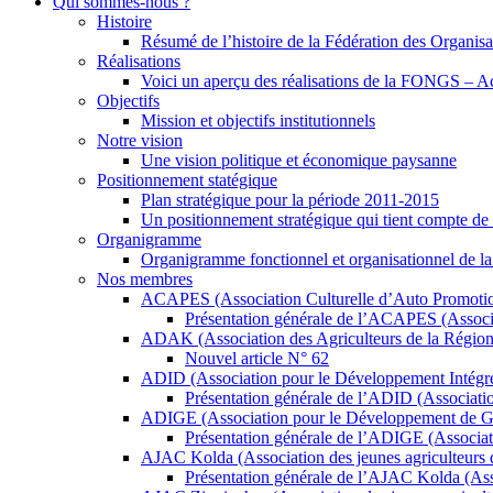
Qui sommes-nous ?
Histoire
Résumé de l’histoire de la Fédération des Organ
Réalisations
Voici un aperçu des réalisations de la FONGS – A
Objectifs
Mission et objectifs institutionnels
Notre vision
Une vision politique et économique paysanne
Positionnement statégique
Plan stratégique pour la période 2011-2015
Un positionnement stratégique qui tient compte de 
Organigramme
Organigramme fonctionnel et organisationnel de
Nos membres
ACAPES (Association Culturelle d’Auto Promotion
Présentation générale de l’ACAPES (Associa
ADAK (Association des Agriculteurs de la Régio
Nouvel article N° 62
ADID (Association pour le Développement Intégr
Présentation générale de l’ADID (Associati
ADIGE (Association pour le Développement de Go
Présentation générale de l’ADIGE (Associat
AJAC Kolda (Association des jeunes agriculteurs d
Présentation générale de l’AJAC Kolda (Ass