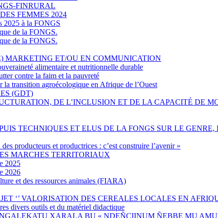
u FONGS-FINRURAL
DES FEMMES 2024
les 2025 à la FONGS
gique de la FONGS.
gique de la FONGS.
E) MARKETING ET/OU EN COMMUNICATION
veraineté alimentaire et nutritionnelle durable
tter contre la faim et la pauvreté
a transition agroécologique en Afrique de l’Ouest
ES (GDT)
UCTURATION, DE L’INCLUSION ET DE LA CAPACITÉ DE M
UIS TECHNIQUES ET ELUS DE LA FONGS SUR LE GENRE, 
 des producteurs et productrices : c’est construire l’avenir »
DES MARCHES TERRITORIAUX
e 2025
e 2026
culture et des ressources animales (FIARA)
ET ‘’ VALORISATION DES CEREALES LOCALES EN AFRIQUE
s divers outils et du matériel didactique
 TÉERÉ JÀNGALEKATU XARALA BU « NDEÑCIINUM ÑEBBE MU A