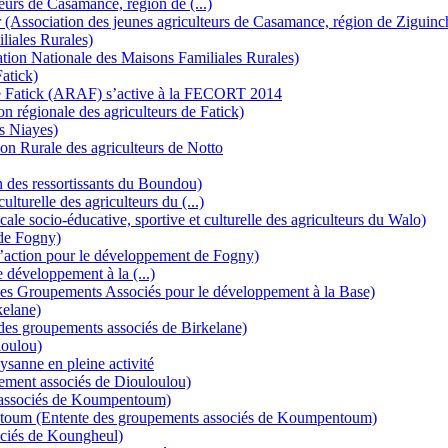
urs de Casamance, région de (...)
 (Association des jeunes agriculteurs de Casamance, région de Ziguinc
iales Rurales)
ion Nationale des Maisons Familiales Rurales)
atick)
de Fatick (ARAF) s’active à la FECORT 2014
n régionale des agriculteurs de Fatick)
s Niayes)
on Rurale des agriculteurs de Notto
n des ressortissants du Boundou)
urelle des agriculteurs du (...)
 socio-éducative, sportive et culturelle des agriculteurs du Walo)
de Fogny)
action pour le développement de Fogny)
développement à la (...)
des Groupements Associés pour le développement à la Base)
kelane)
des groupements associés de Birkelane)
loulou)
ysanne en pleine activité
ement associés de Diouloulou)
ssociés de Koumpentoum)
toum (Entente des groupements associés de Koumpentoum)
ciés de Koungheul)