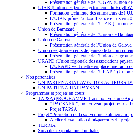
Présentation générale de l’UGPN (Union d
UJAK (Union des jeunes agriculteurs du Koyli Wi
Formation technique des animateurs de l’UJAK
L’UJAK prône l’autosuffisance en riz en 20
Présentation générale de l’UJAK (Union des
Union de Bamtaaré
Présentation générale de l’Union de Bamtaa
Union de Galoya
Présentation générale de l’Union de Galoya
Union des groupements de jeunes de la communauté 
Présentation générale de l’Union des group
URAPD (Union régionale des associations paysan
L’URAPD veut mettre en place une radio c
Présentation générale de l’URAPD (Union ré
Nos partenaires
UN PARTENARIAT AVEC DES ACTEURS D
UN PARTENARIAT PAYSAN
Programmes et projets en cours
TAPSA (PROGRAMME Transition vers une Agroécol
" PACSAER ", un nouveau projet pour la
Projet TAPSA
Projet "Promotion de la souveraineté alimentaire par
Atelier d’évaluation à mi-parcours du projet 
TERRIA
Suivi des exploitations familiales