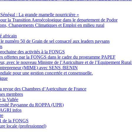
u Sénégal : La grande mamelle nourricière »
 pour la Transition Agroécologique dans le departement de Podor
ations, Changements Climatiques et Emploi en milieu rural
 africain
le numéro 50 de Grain de sel consacré aux leaders paysans
is
rochaine des activités à la FONGS
nes offertes par la FONGS dans le cadre du programme PAPEF
eur, avec le nouveau Ministre de l’Agriculture et de l’Equipement Ru
d ’Entrepreneur (MIME) avec SENS /BENIN
iale pour une gestion concertée et consensuelle.
rique
a revue des Chambres d’Agriculture de France
 ses membres
 la Vallée
iversité Paysanne du ROPPA (UPR)
 AGRI infos
re
21 de la FONGS
ture locale (professionnel)