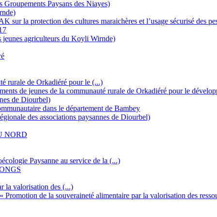
es Groupements Paysans des Niayes)
rnde)
 sur la protection des cultures maraichères et l’usage sécurisé des pes
17
 jeunes agriculteurs du Koyli Wirnde)
ré
rurale de Orkadiéré pour le (...)
ements de jeunes de la communauté rurale de Orkadiéré pour le dévelo
nes de Diourbel)
ommunautaire dans le département de Bambey
gionale des associations paysannes de Diourbel)
U NORD
ogie Paysanne au service de la (...)
 FONGS
 la valorisation des (...)
« Promotion de la souveraineté alimentaire par la valorisation des resso