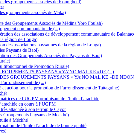
e des groupements associés de Koungheul)
a)
des groupements associés de Maka)
te des Groupements Associés de Médina Yoro Foulah)
ppement communautaire de (...)
ration des associations de développement communautaire de Balanta
la région de Louga)
on des associations paysannes de la région de Louga)
es Paysans de Baol)
ation des Groupements Associés des Paysans de Baol)
urale)
ultifonctionnel de Promotion Rurale)
ROUPEMENTS PAYSANS « YA’NO MAL KE »DE (...)
 DES GROUPEMENTS PAYSANS « YA’NO MAL KE »DE NDO
l’arrondissement de (...)
 et action pour la promotion de l’arrondissement de Tattaguine)
khé)
ormatrices de l’UGPM produisant de l’huile d’arachide
 d’arachide en cours à l’UGPM
 attachée à son terroir, le Cayor
es Groupements Paysans de Meckhé)
’huile à Méckhé
mation de l’huile d’arachide de bonne qualité
es)