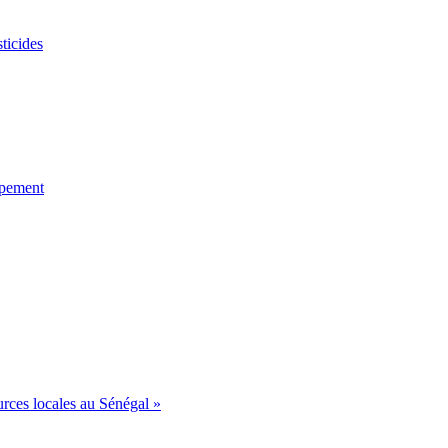
ticides
ppement
urces locales au Sénégal »