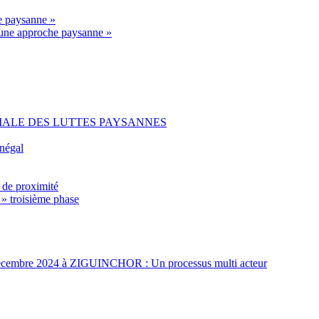
he paysanne »
r une approche paysanne »
IALE DES LUTTES PAYSANNES
énégal
 de proximité
 » troisième phase
t 3 décembre 2024 à ZIGUINCHOR : Un processus multi acteur