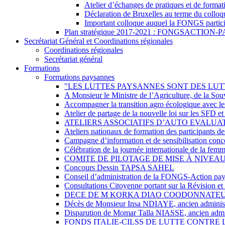
Atelier d’échanges de pratiques et de formati
Déclaration de Bruxelles au terme du colloqu
Important colloque auquel la FONGS particip
Plan stratégique 2017-2021 : FONGSACTION
Secrétariat Général et Coordinations régionales
Coordinations régionales
Secrétariat général
Formations
Formations paysannes
"LES LUTTES PAYSANNES SONT DES LUT
A Monsieur le Ministre de l’Agriculture, de la So
Accompagner la transition agro écologique avec le
Atelier de partage de la nouvelle loi sur les SFD e
ATELIERS ASSOCIATIFS D’AUTO EVALUAT
Ateliers nationaux de formation des participant
Campagne d’information et de sensibilisation concer
Célébration de la journée internationale de la fe
COMITE DE PILOTAGE DE MISE À NIVEAU
Concours Dessin TAPSA SAHEL
Conseil d’administration de la FONGS-Action pa
Consultations Citoyenne portant sur la Révision 
DECE DE M KORKA DIAO COODONNATEU
Décès de Monsieur Insa NDIAYE, ancien adminis
Disparution de Momar Talla NIASSE, ancien admi
FONDS ITALIE-CILSS DE LUTTE CONTRE 