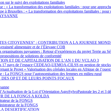
on sur le suivi des exploitations familiales
e : « La transformation des exploitations familiales : pour une approc
e à Bruxelles : « La transformation des exploitations familiales : pou
-PAYSANNE
TES CITOYENNES" : CONTRIBUTION A LA JOURNEE MOND
uveraineté alimentaire et de l’Élevage COB
s organisations paysannes : Retour d’expériences du projet Terrie au S
t propositions de solutions de conformité
ION ET DE CAPITALISATION DE L’AN 1 DU VCLAO 3
s des 17 pays de l’espace CEDEAO-UEMOA-CILSS en gestion de stocks
nant le Projet « Valorisation des céréales locales en Afrique de l’ouest
mme : La FONGS pour l’autonomisation des femmes en milieu rural
 DES OP ET DE LEURS POINTS FOCAUX
ysanne
et l’Actualisation de la Loi d’Orientation AgroSylvoPastorale les 2 e
R DE LA FONGS A KOLDA
trateur de la FONGS
nistrateur de la FONGS
LA DESERTIFICATION