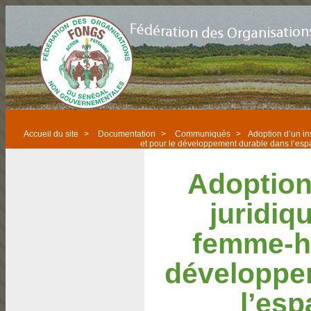
Accueil du site
>
Documentation
>
Communiqués
>
Adoption d’un in
et pour le développement durable dans l’e
Adoption
juridiqu
femme-h
développe
l’es