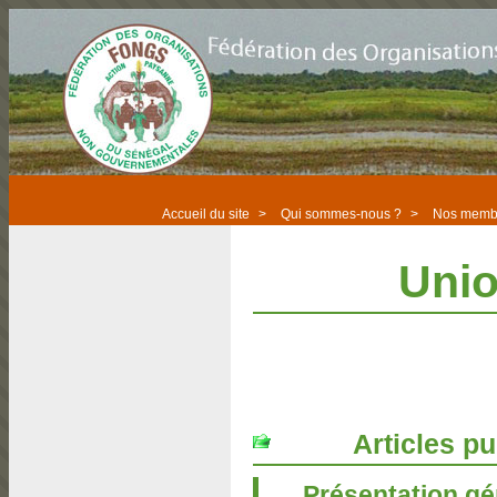
Accueil du site
>
Qui sommes-nous ?
>
Nos memb
Unio
Articles pu
Présentation gé