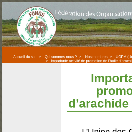
Accueil du site
>
Qui sommes-nous ?
>
Nos membres
>
UGPM (Un
>
Importante activité de promotion de l’huile d’arac
Importa
promot
d’arachide
L’Union des