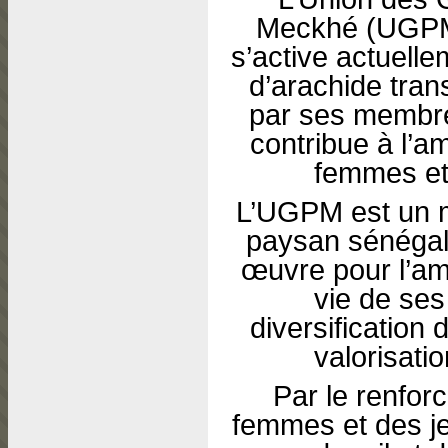
Meckhé (UGPM
s’active actuelle
d’arachide tra
par ses membres
contribue à l’a
femmes et 
L’UGPM est un 
paysan sénégala
œuvre pour l’am
vie de ses
diversification
valorisati
Par le renfor
femmes et des je