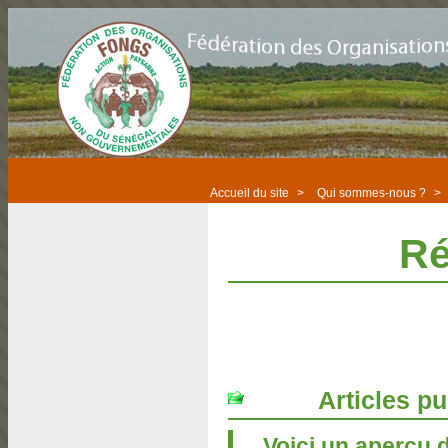
Accueil du site
>
Qui sommes-nous ?
>
Ré
Articles pu
Voici un aperçu d