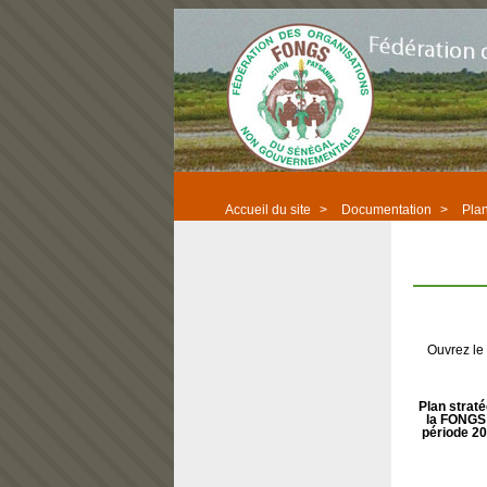
Accueil du site
>
Documentation
>
Pla
Ouvrez le
Plan strat
la FONGS 
période 2