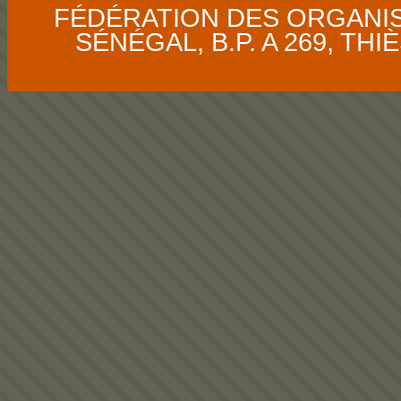
FÉDÉRATION DES ORGANI
SÉNÉGAL, B.P. A 269, THIÈS