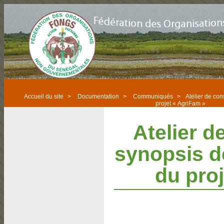
Accueil du site
>
Documentation
>
Communiqués
>
Atelier de con
projet « AgriFam »
Atelier d
synopsis d
du pro