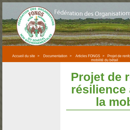
Accueil du site
>
Documentation
>
Articles FONGS
>
Projet de renf
mobilité du bétail
Projet de 
résilience
la mob