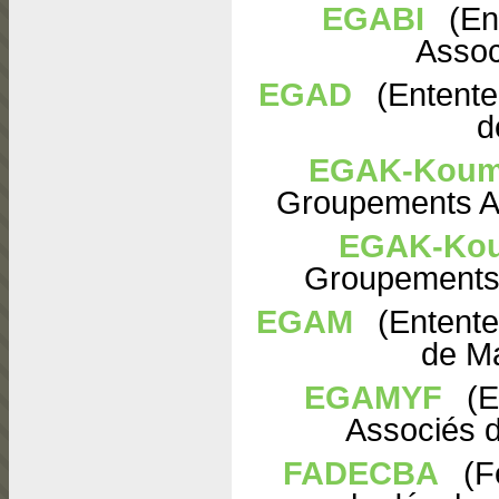
EGABI
(En
Assoc
EGAD
(Entente
d
EGAK-Koum
Groupements A
EGAK-Kou
Groupements 
EGAM
(Entente
de M
EGAMYF
(E
Associés d
FADECBA
(F