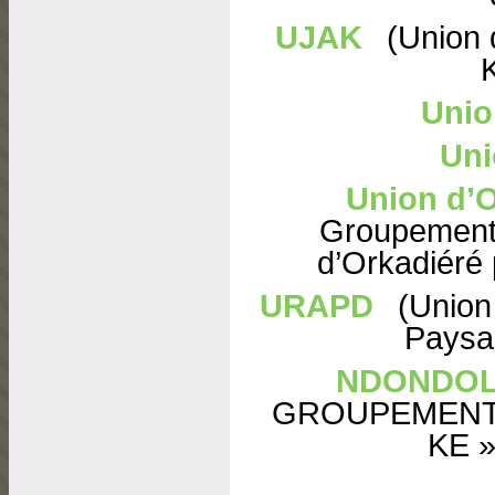
UJAK
(Union 
K
Unio
Uni
Union d’O
Groupements
d’Orkadiéré
URAPD
(Union 
Paysa
NDONDO
GROUPEMENTS
KE 