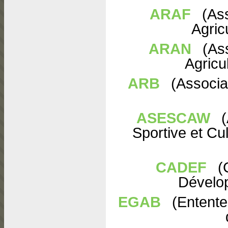
ARAF
(Ass
Agric
ARAN
(Ass
Agricu
ARB
(Associa
ASESCAW
(
Sportive et Cul
CADEF
(C
Dévelo
EGAB
(Entente