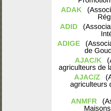
ADAK
(Associ
Rég
ADID
(Associa
Int
ADIGE
(Associ
de Goudi
AJAC/K
(
agriculteurs de
AJAC/Z
(A
agriculteurs
ANMFR
(As
Maisons 