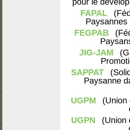
pour le dévelo
FAPAL
(Féd
Paysannes 
FEGPAB
(Féd
Paysans
JIG-JAM
(Gr
Promoti
SAPPAT
(Soli
Paysanne da
UGPM
(Union
UGPN
(Union