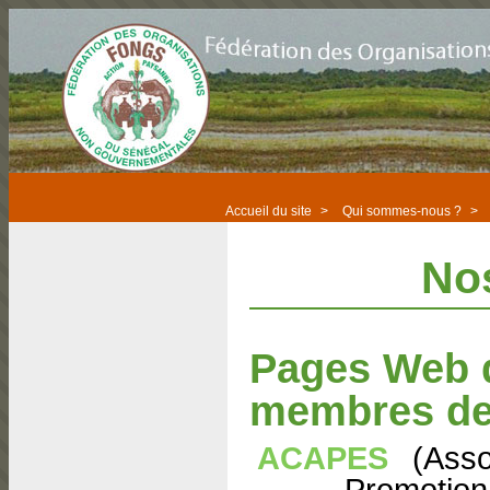
Accueil du site
>
Qui sommes-nous ?
>
No
Pages Web d
membres de
ACAPES
(Asso
Promotion 