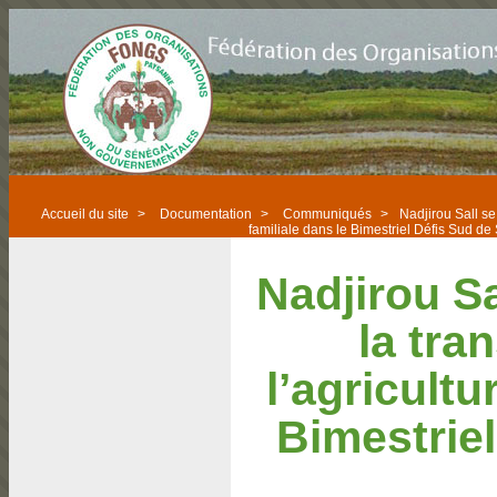
Accueil du site
>
Documentation
>
Communiqués
>
Nadjirou Sall se
familiale dans le Bimestriel Défis Sud de
Nadjirou S
la tra
l’agricultu
Bimestrie