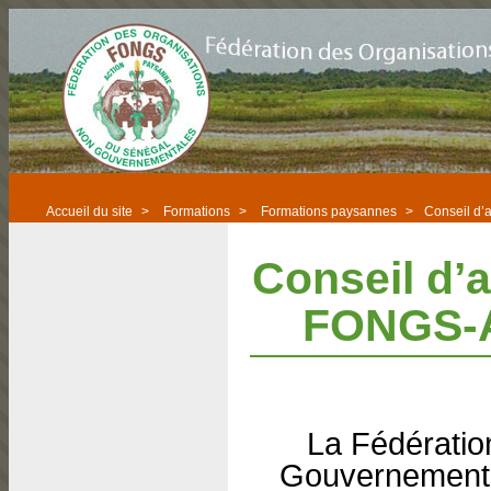
Accueil du site
>
Formations
>
Formations paysannes
>
Conseil d’
Conseil d’a
FONGS-A
La Fédératio
Gouvernement